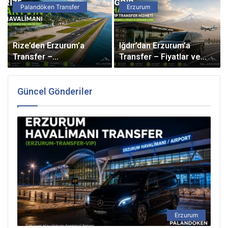
Palandöken Transfer
Erzurum
Rize’den Erzurum’a
Iğdır’dan Erzurum’a
Transfer –
Transfer – Fiyatlar ve
Havalimanından VIP
Güzergah Bilgisi 2026
Ulaşım 2026
Güncel Gönderiler
Erzurum